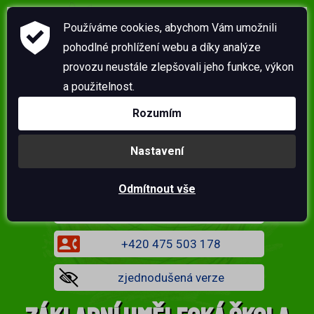
Pověřenec pro ochranu osobních údajů: Ing. Martin
Používáme cookies, abychom Vám umožnili
Kolář +420 777 150 317
pohodlné prohlížení webu a díky analýze
Ředitelka školy: Mgr. Jaroslava Pšeničková 601 570
provozu neustále zlepšovali jeho funkce, výkon
993
|
Zástupce ředitele: Mgr. Karel Chlapec 727 916
a použitelnost.
038
Rozumím
Nastavení
Odmítnout vše
sekretariat@zsazus-husova.cz
+420 475 503 178
zjednodušená verze