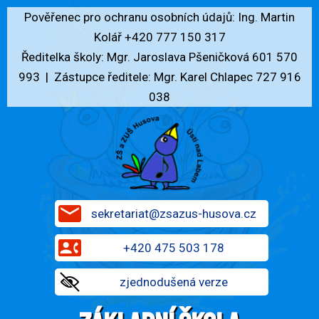
Pověřenec pro ochranu osobních údajů: Ing. Martin
Kolář +420 777 150 317
Ředitelka školy: Mgr. Jaroslava Pšeničková 601 570
993
|
Zástupce ředitele: Mgr. Karel Chlapec 727 916
038
sekretariat@zsazus-husova.cz
+420 475 503 178
zjednodušená verze