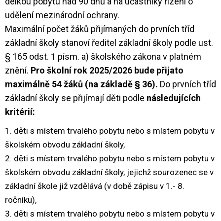
délkou pobytu nad 90 dnů a na účastníky řízení o
udělení mezinárodní ochrany.
Maximální počet žáků přijímaných do prvních tříd
základní školy stanoví ředitel základní školy podle ust.
§ 165 odst. 1 písm. a) školského zákona v platném
znění.
Pro školní rok 2025/2026 bude přijato
maximálně 54 žáků (na základě § 36).
Do prvních tříd
základní školy se přijímají děti podle
následujících
kritérií:
děti s místem trvalého pobytu nebo s místem pobytu v
školském obvodu základní školy,
děti s místem trvalého pobytu nebo s místem pobytu v
školském obvodu základní školy, jejichž sourozenec se v
základní škole již vzdělává (v době zápisu v 1.- 8.
ročníku),
děti s místem trvalého pobytu nebo s místem pobytu v