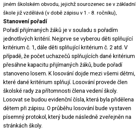
jiném školském obvodu, jejichž sourozenec se v základní
škole již vzdělává (v době zápisu v 1.- 8. ročníku),
Stanovení pořadí
Pořadí přijímaných žáků je v souladu s pořadím
jednotlivých kritérií. Nejprve se vyberou děti splňující
kritérium č. 1, dále děti splňující kritérium č. 2 atd. V
případě, že počet uchazečů splňujících dané kritérium
přesáhne kapacitu přijímaných žáků, bude pořadí
stanoveno losem. K losování dojde mezi všemi dětmi,
které dané kritérium splňují. Losování provede člen
školské rady za přítomnosti člena vedení školy.
Losovat se budou evidenční čísla, která byla přidělena
dětem při zápisu. O průběhu losování bude vystaven
písemný protokol, který bude následně zveřejněn na
stránkách školy.