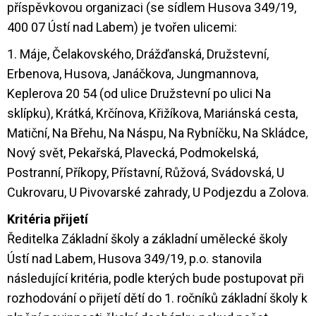
příspěvkovou organizaci (se sídlem Husova 349/19,
400 07 Ústí nad Labem) je tvořen ulicemi:
1. Máje, Čelakovského, Drážďanská, Družstevní,
Erbenova, Husova, Janáčkova, Jungmannova,
Keplerova 20 54 (od ulice Družstevní po ulici Na
sklípku), Krátká, Krčínova, Křižíkova, Mariánská cesta,
Matiční, Na Břehu, Na Náspu, Na Rybníčku, Na Skládce,
Nový svět, Pekařská, Plavecká, Podmokelská,
Postranní, Příkopy, Přístavní, Růžová, Svádovská, U
Cukrovaru, U Pivovarské zahrady, U Podjezdu a Zolova.
Kritéria přijetí
Ředitelka Základní školy a základní umělecké školy
Ústí nad Labem, Husova 349/19, p.o. stanovila
následující kritéria, podle kterých bude postupovat při
rozhodování o přijetí dětí do 1. ročníků základní školy k